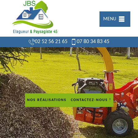
MENU
02 52 56 21 65
07 80 34 83 45
NOS RÉALISATIONS
CONTACTEZ-NOUS !