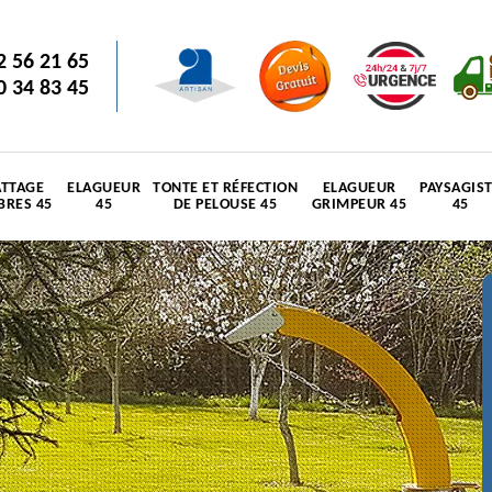
2 56 21 65
0 34 83 45
TTAGE
ELAGUEUR
TONTE ET RÉFECTION
ELAGUEUR
PAYSAGIS
BRES 45
45
DE PELOUSE 45
GRIMPEUR 45
45