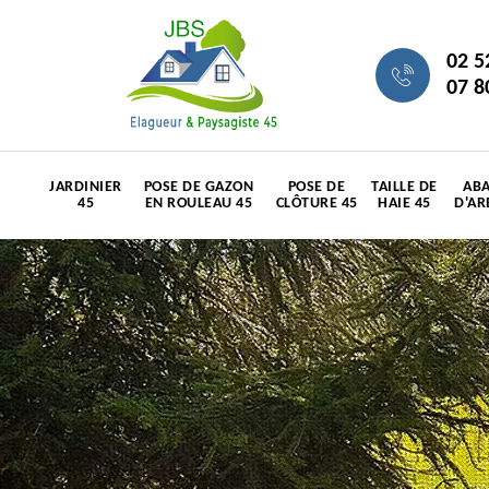
02 5
07 8
JARDINIER
POSE DE GAZON
POSE DE
TAILLE DE
ABA
45
EN ROULEAU 45
CLÔTURE 45
HAIE 45
D'AR