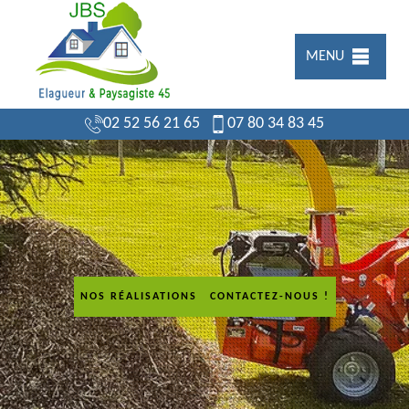
MENU
02 52 56 21 65
07 80 34 83 45
NOS RÉALISATIONS
CONTACTEZ-NOUS !