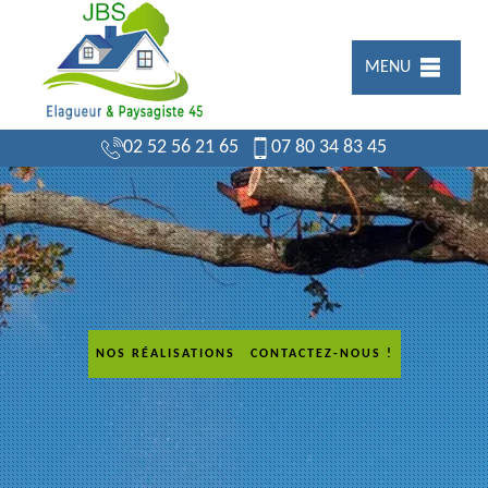
MENU
02 52 56 21 65
07 80 34 83 45
NOS RÉALISATIONS
CONTACTEZ-NOUS !