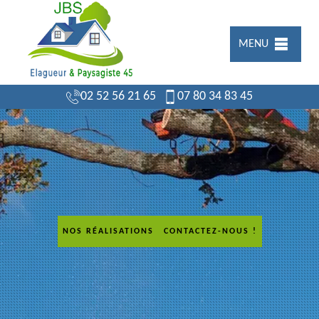
MENU
02 52 56 21 65
07 80 34 83 45
NOS RÉALISATIONS
CONTACTEZ-NOUS !