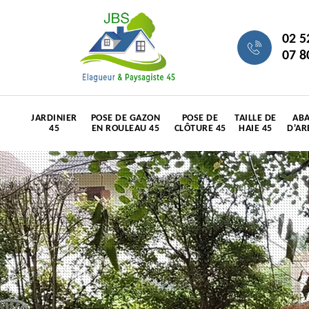
02 5
07 8
JARDINIER
POSE DE GAZON
POSE DE
TAILLE DE
ABA
45
EN ROULEAU 45
CLÔTURE 45
HAIE 45
D'AR