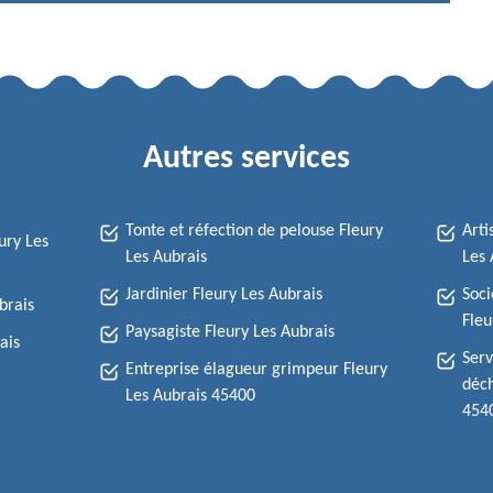
Autres services
Tonte et réfection de pelouse Fleury
Arti
ury Les
Les Aubrais
Les 
Jardinier Fleury Les Aubrais
Soci
brais
Fleu
Paysagiste Fleury Les Aubrais
ais
Serv
Entreprise élagueur grimpeur Fleury
déch
Les Aubrais 45400
454