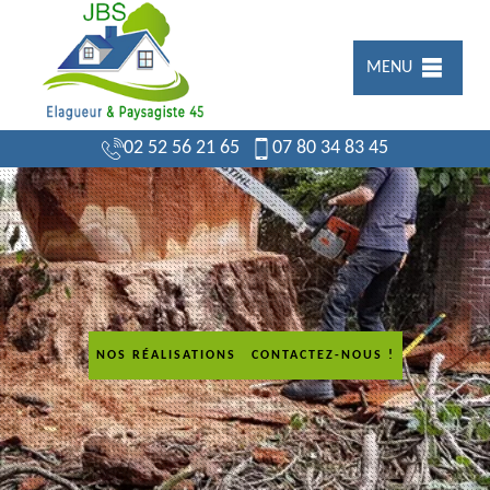
MENU
02 52 56 21 65
07 80 34 83 45
NOS RÉALISATIONS
CONTACTEZ-NOUS !