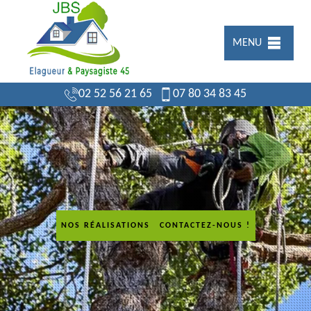
MENU
02 52 56 21 65
07 80 34 83 45
NOS RÉALISATIONS
CONTACTEZ-NOUS !