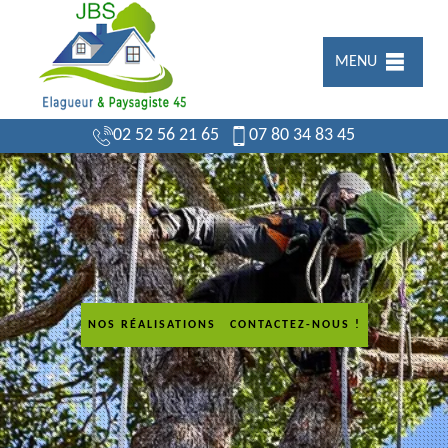
MENU
02 52 56 21 65
07 80 34 83 45
NOS RÉALISATIONS
CONTACTEZ-NOUS !