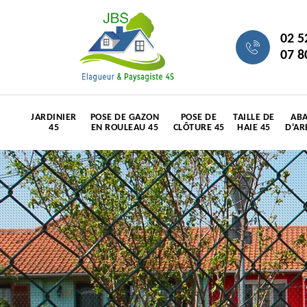
02 5
07 8
JARDINIER
POSE DE GAZON
POSE DE
TAILLE DE
ABA
45
EN ROULEAU 45
CLÔTURE 45
HAIE 45
D'AR