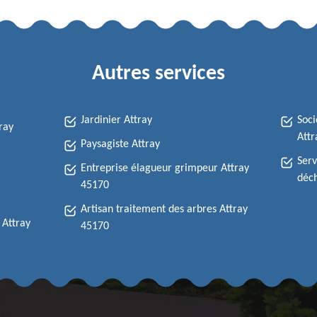
Autres services
Jardinier Attray
Soci
ray
Attr
Paysagiste Attray
Serv
Entreprise élagueur grimpeur Attray
déch
45170
Artisan traitement des arbres Attray
 Attray
45170