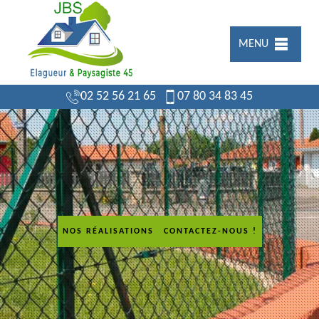
MENU
02 52 56 21 65
07 80 34 83 45
NOS RÉALISATIONS
CONTACTEZ-NOUS !