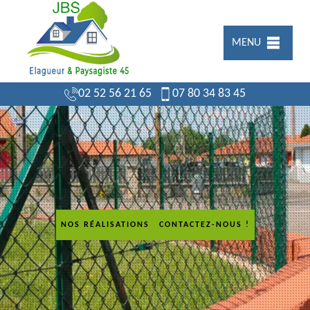
MENU
02 52 56 21 65
07 80 34 83 45
NOS RÉALISATIONS
CONTACTEZ-NOUS !