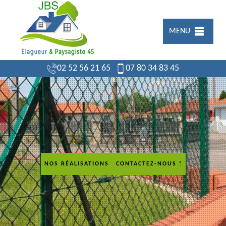
MENU
02 52 56 21 65
07 80 34 83 45
NOS RÉALISATIONS
CONTACTEZ-NOUS !