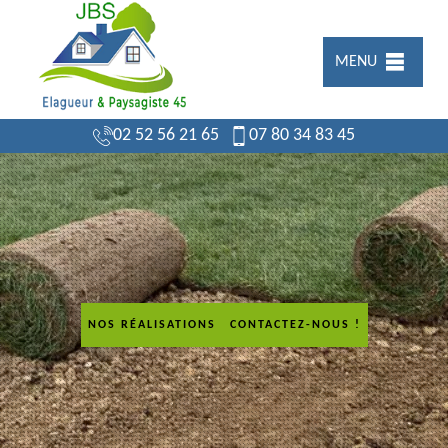
MENU
02 52 56 21 65
07 80 34 83 45
NOS RÉALISATIONS
CONTACTEZ-NOUS !