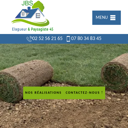
MENU
02 52 56 21 65
07 80 34 83 45
NOS RÉALISATIONS
CONTACTEZ-NOUS !