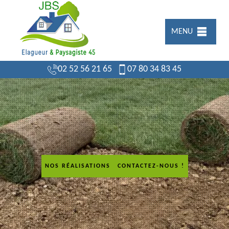
MENU
02 52 56 21 65
07 80 34 83 45
NOS RÉALISATIONS
CONTACTEZ-NOUS !