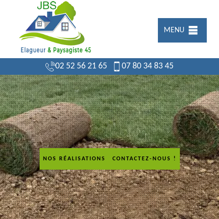
MENU
02 52 56 21 65
07 80 34 83 45
NOS RÉALISATIONS
CONTACTEZ-NOUS !