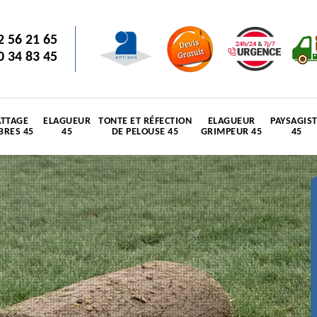
2 56 21 65
0 34 83 45
TTAGE
ELAGUEUR
TONTE ET RÉFECTION
ELAGUEUR
PAYSAGIS
BRES 45
45
DE PELOUSE 45
GRIMPEUR 45
45