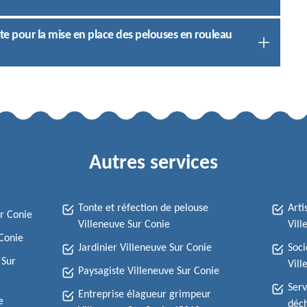
ste pour la mise en place des pelouses en rouleau
Autres services
Tonte et réfection de pelouse
Arti
ur Conie
Villeneuve Sur Conie
Vill
 Conie
Jardinier Villeneuve Sur Conie
Soci
 Sur
Vill
Paysagiste Villeneuve Sur Conie
Serv
Entreprise élagueur grimpeur
e
déch