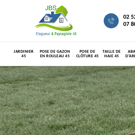
02 5
07 8
JARDINIER
POSE DE GAZON
POSE DE
TAILLE DE
ABA
45
EN ROULEAU 45
CLÔTURE 45
HAIE 45
D'AR