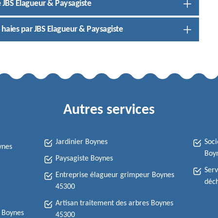
de JBS Elagueur & Paysagiste
es haies par JBS Elagueur & Paysagiste
Autres services
Jardinier Boynes
Soci
ynes
Boy
Paysagiste Boynes
Serv
Entreprise élagueur grimpeur Boynes
déch
45300
Artisan traitement des arbres Boynes
e Boynes
45300