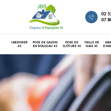
02 5
07 8
JARDINIER
POSE DE GAZON
POSE DE
TAILLE DE
ABA
45
EN ROULEAU 45
CLÔTURE 45
HAIE 45
D'AR