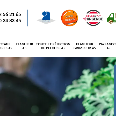
2 56 21 65
0 34 83 45
TTAGE
ELAGUEUR
TONTE ET RÉFECTION
ELAGUEUR
PAYSAGIS
BRES 45
45
DE PELOUSE 45
GRIMPEUR 45
45