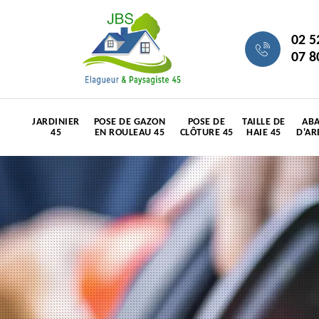
02 5
07 8
JARDINIER
POSE DE GAZON
POSE DE
TAILLE DE
ABA
45
EN ROULEAU 45
CLÔTURE 45
HAIE 45
D'AR