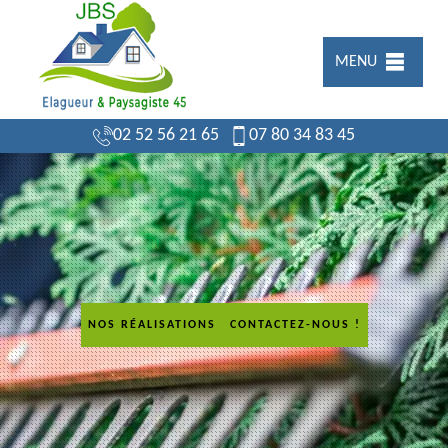
MENU
02 52 56 21 65
07 80 34 83 45
NOS RÉALISATIONS
CONTACTEZ-NOUS !