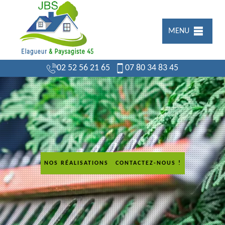
MENU
02 52 56 21 65
07 80 34 83 45
NOS RÉALISATIONS
CONTACTEZ-NOUS !