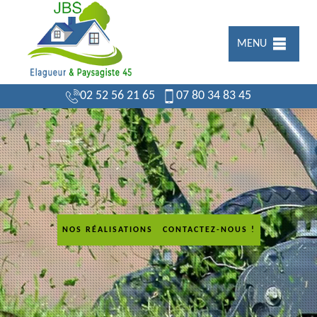
MENU
02 52 56 21 65
07 80 34 83 45
NOS RÉALISATIONS
CONTACTEZ-NOUS !