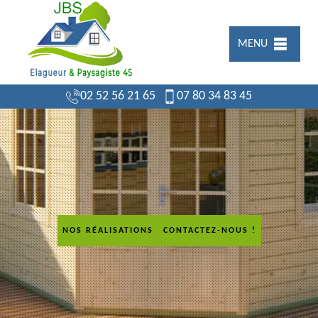
MENU
02 52 56 21 65
07 80 34 83 45
NOS RÉALISATIONS
CONTACTEZ-NOUS !