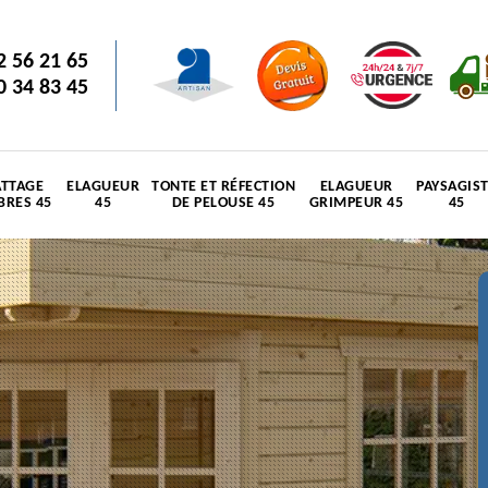
2 56 21 65
0 34 83 45
TTAGE
ELAGUEUR
TONTE ET RÉFECTION
ELAGUEUR
PAYSAGIS
BRES 45
45
DE PELOUSE 45
GRIMPEUR 45
45