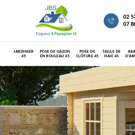
02 5
07 8
JARDINIER
POSE DE GAZON
POSE DE
TAILLE DE
ABA
45
EN ROULEAU 45
CLÔTURE 45
HAIE 45
D'AR