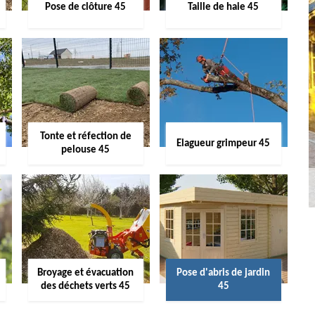
Pose de clôture 45
Taille de haie 45
Tonte et réfection de
Elagueur grimpeur 45
pelouse 45
Broyage et évacuation
Pose d'abris de jardin
des déchets verts 45
45