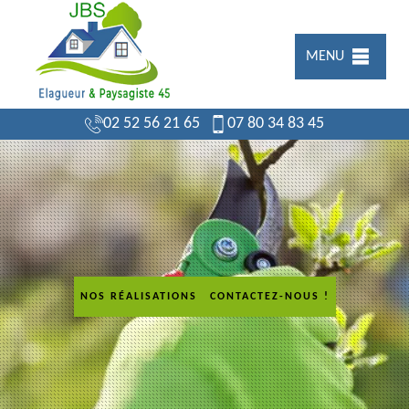
MENU
02 52 56 21 65
07 80 34 83 45
NOS RÉALISATIONS
CONTACTEZ-NOUS !