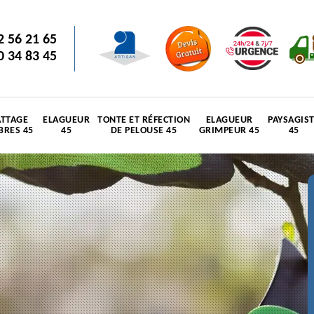
2 56 21 65
0 34 83 45
TTAGE
ELAGUEUR
TONTE ET RÉFECTION
ELAGUEUR
PAYSAGIS
BRES 45
45
DE PELOUSE 45
GRIMPEUR 45
45