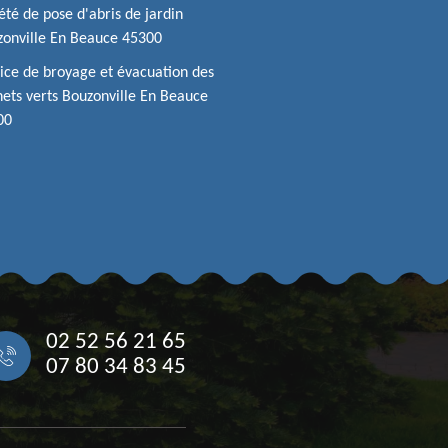
été de pose d'abris de jardin
onville En Beauce 45300
ice de broyage et évacuation des
ets verts Bouzonville En Beauce
00
02 52 56 21 65
07 80 34 83 45