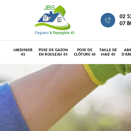
02 5
07 8
JARDINIER
POSE DE GAZON
POSE DE
TAILLE DE
ABA
45
EN ROULEAU 45
CLÔTURE 45
HAIE 45
D'AR