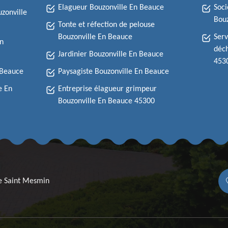
Elagueur Bouzonville En Beauce
Soci
zonville
Bouz
Tonte et réfection de pelouse
Bouzonville En Beauce
Serv
En
déch
Jardinier Bouzonville En Beauce
453
 Beauce
Paysagiste Bouzonville En Beauce
e En
Entreprise élagueur grimpeur
Bouzonville En Beauce 45300
re Saint Mesmin