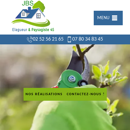
MENU
02 52 56 21 65
07 80 34 83 45
NOS RÉALISATIONS
CONTACTEZ-NOUS !