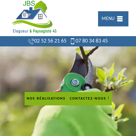
MENU
02 52 56 21 65
07 80 34 83 45
NOS RÉALISATIONS
CONTACTEZ-NOUS !