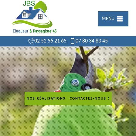
MENU
02 52 56 21 65
07 80 34 83 45
NOS RÉALISATIONS
CONTACTEZ-NOUS !