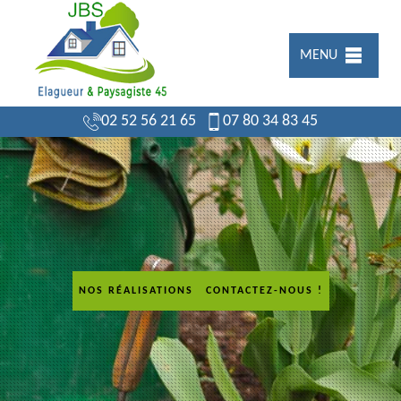
MENU
02 52 56 21 65
07 80 34 83 45
NOS RÉALISATIONS
CONTACTEZ-NOUS !