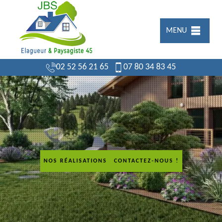
MENU
02 52 56 21 65
07 80 34 83 45
NOS RÉALISATIONS
CONTACTEZ-NOUS !