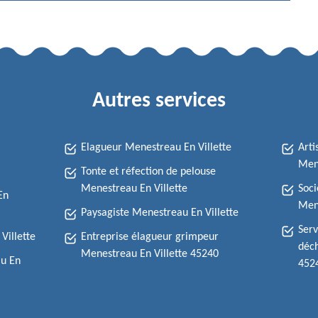
Autres services
Elagueur Menestreau En Villette
Arti
Mene
Tonte et réfection de pelouse
Menestreau En Villette
Soci
En
Mene
Paysagiste Menestreau En Villette
Serv
Villette
Entreprise élagueur grimpeur
déch
Menestreau En Villette 45240
au En
452