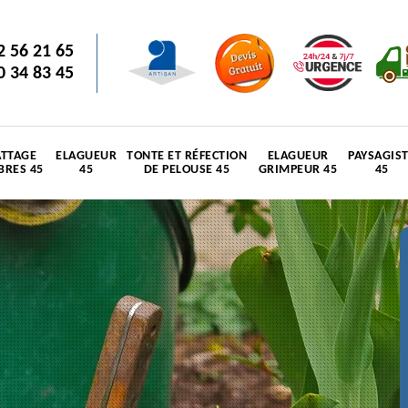
2 56 21 65
0 34 83 45
TTAGE
ELAGUEUR
TONTE ET RÉFECTION
ELAGUEUR
PAYSAGIS
BRES 45
45
DE PELOUSE 45
GRIMPEUR 45
45