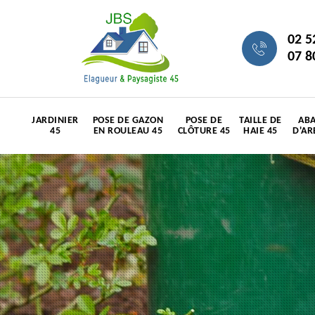
02 5
07 8
JARDINIER
POSE DE GAZON
POSE DE
TAILLE DE
ABA
45
EN ROULEAU 45
CLÔTURE 45
HAIE 45
D'AR