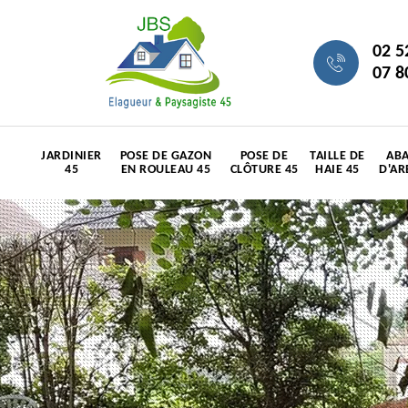
02 5
07 8
JARDINIER
POSE DE GAZON
POSE DE
TAILLE DE
ABA
45
EN ROULEAU 45
CLÔTURE 45
HAIE 45
D'AR