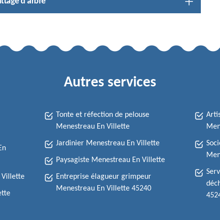
attage d'arbre
Autres services
Tonte et réfection de pelouse
Arti
Menestreau En Villette
Mene
Jardinier Menestreau En Villette
Soci
En
Mene
Paysagiste Menestreau En Villette
Serv
Villette
Entreprise élagueur grimpeur
déch
Menestreau En Villette 45240
ette
452