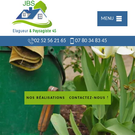
MENU
02 52 56 21 65
07 80 34 83 45
NOS RÉALISATIONS
CONTACTEZ-NOUS !