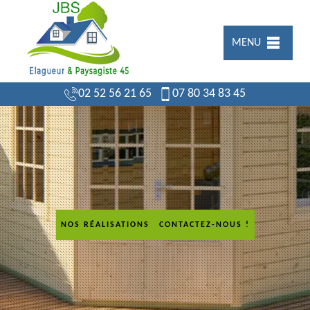
MENU
02 52 56 21 65
07 80 34 83 45
NOS RÉALISATIONS
CONTACTEZ-NOUS !