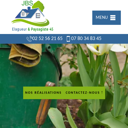
MENU
02 52 56 21 65
07 80 34 83 45
NOS RÉALISATIONS
CONTACTEZ-NOUS !