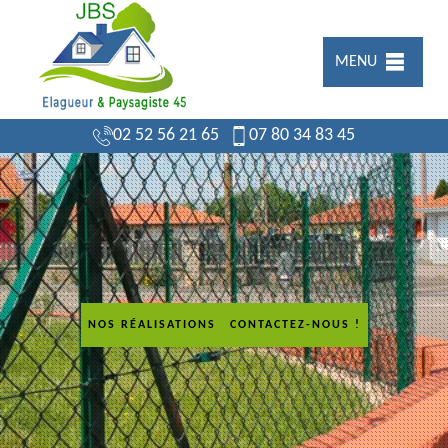
MENU
02 52 56 21 65
07 80 34 83 45
NOS RÉALISATIONS
CONTACTEZ-NOUS !