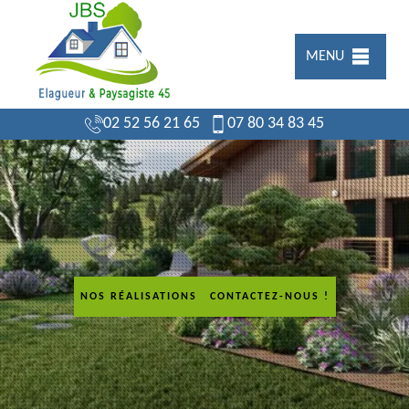
MENU
02 52 56 21 65
07 80 34 83 45
NOS RÉALISATIONS
CONTACTEZ-NOUS !