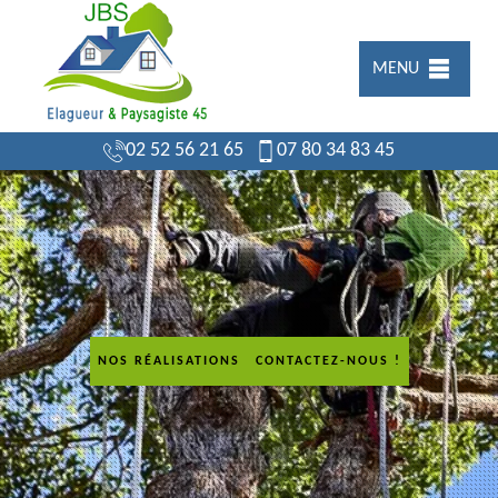
MENU
02 52 56 21 65
07 80 34 83 45
NOS RÉALISATIONS
CONTACTEZ-NOUS !