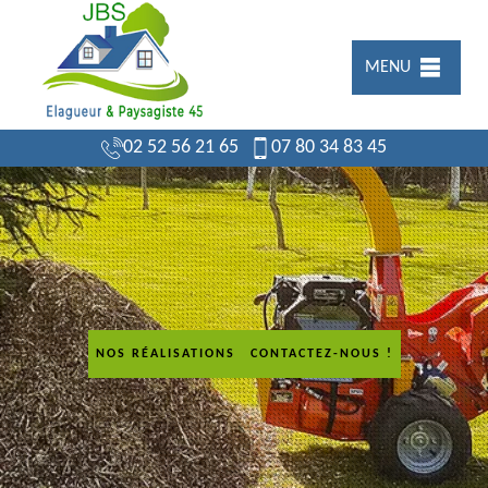
MENU
02 52 56 21 65
07 80 34 83 45
NOS RÉALISATIONS
CONTACTEZ-NOUS !