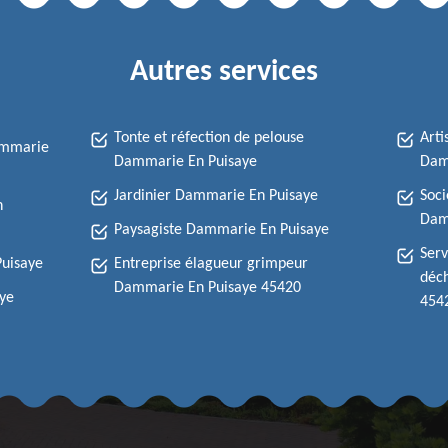
Autres services
Tonte et réfection de pelouse
Arti
ammarie
Dammarie En Puisaye
Dam
Jardinier Dammarie En Puisaye
Soci
n
Dam
Paysagiste Dammarie En Puisaye
Serv
Puisaye
Entreprise élagueur grimpeur
déch
Dammarie En Puisaye 45420
ye
454