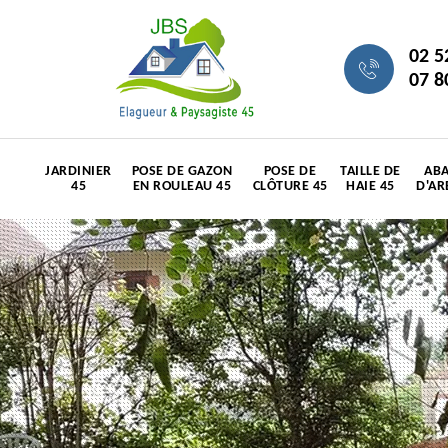
02 5
07 8
JARDINIER
POSE DE GAZON
POSE DE
TAILLE DE
ABA
45
EN ROULEAU 45
CLÔTURE 45
HAIE 45
D'AR