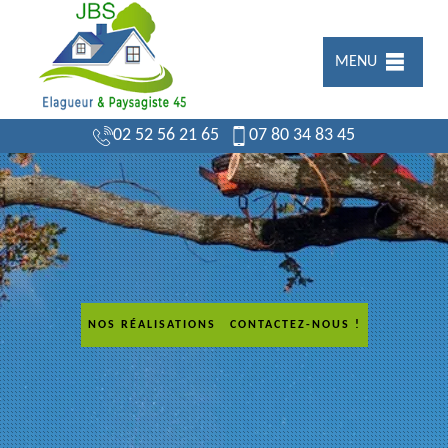
MENU
02 52 56 21 65
07 80 34 83 45
NOS RÉALISATIONS
CONTACTEZ-NOUS !