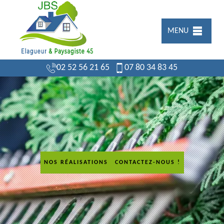
MENU
02 52 56 21 65
07 80 34 83 45
NOS RÉALISATIONS
CONTACTEZ-NOUS !