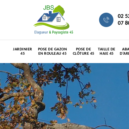
02 5
07 8
JARDINIER
POSE DE GAZON
POSE DE
TAILLE DE
ABA
45
EN ROULEAU 45
CLÔTURE 45
HAIE 45
D'AR