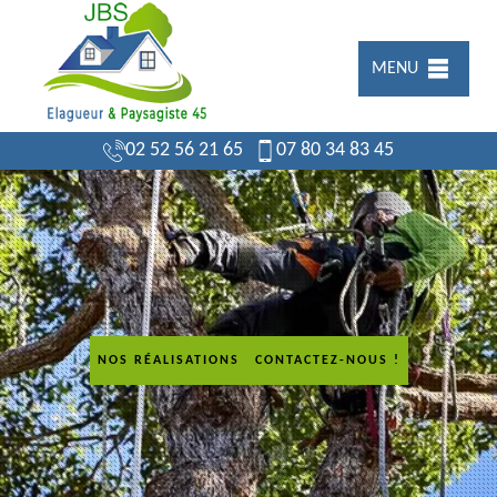
MENU
02 52 56 21 65
07 80 34 83 45
NOS RÉALISATIONS
CONTACTEZ-NOUS !