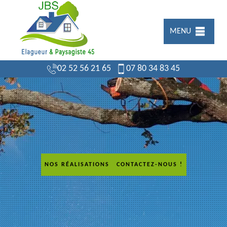
MENU
02 52 56 21 65
07 80 34 83 45
NOS RÉALISATIONS
CONTACTEZ-NOUS !