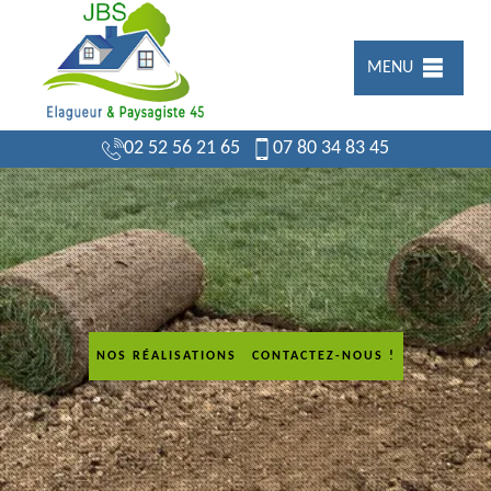
MENU
02 52 56 21 65
07 80 34 83 45
NOS RÉALISATIONS
CONTACTEZ-NOUS !