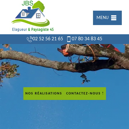
MENU
02 52 56 21 65
07 80 34 83 45
NOS RÉALISATIONS
CONTACTEZ-NOUS !