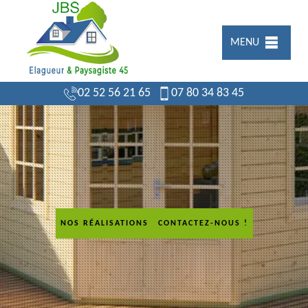
MENU
02 52 56 21 65
07 80 34 83 45
NOS RÉALISATIONS
CONTACTEZ-NOUS !